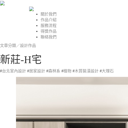
關於我們
作品介紹
服務流程
得獎作品
聯絡我們
文章分類／
設計作品
新莊-H宅
#
台北室內設計
#
居家設計
#
森林系
#
植物
#
木質裝潢設計
#
大理石